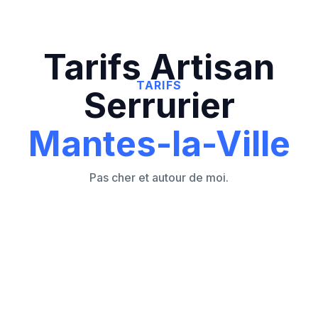
Tarifs Artisan
TARIFS
Serrurier
Mantes-la-Ville
Pas cher et autour de moi.
Guide des prix par type de prestations