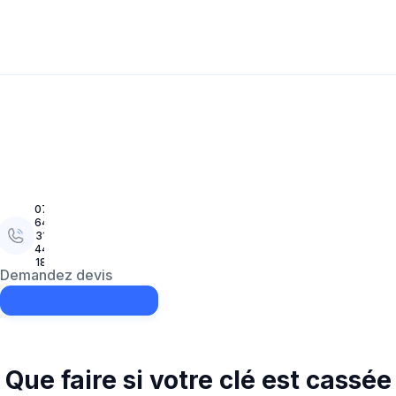
5/5 - 320 avis
07
64
31
44
18
Demandez devis
Oct
24,
2025
Clé
Que faire si votre clé est cassée
cassée