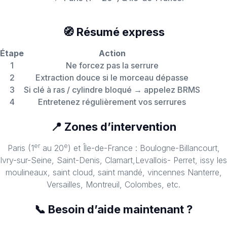
🧭 Résumé express
Étape
Action
1
Ne forcez pas la serrure
2
Extraction douce si le morceau dépasse
3
Si clé à ras / cylindre bloqué → appelez BRMS
4
Entretenez régulièrement vos serrures
📍 Zones d’intervention
er
e
Paris (1
au 20
) et Île-de-France : Boulogne-Billancourt,
Ivry-sur-Seine, Saint-Denis, Clamart,Levallois- Perret, issy les
moulineaux, saint cloud, saint mandé, vincennes Nanterre,
Versailles, Montreuil, Colombes, etc.
📞 Besoin d’aide maintenant ?