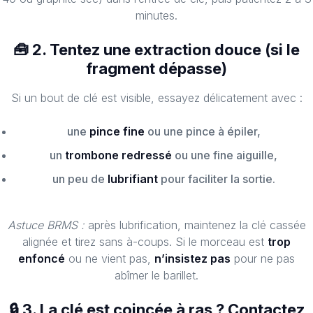
minutes.
🧰 2. Tentez une extraction douce (si le
fragment dépasse)
Si un bout de clé est visible, essayez délicatement avec :
une
pince fine
ou une pince à épiler,
un
trombone redressé
ou une fine aiguille,
un peu de
lubrifiant
pour faciliter la sortie.
Astuce BRMS :
après lubrification, maintenez la clé cassée
alignée et tirez sans à-coups. Si le morceau est
trop
enfoncé
ou ne vient pas,
n’insistez pas
pour ne pas
abîmer le barillet.
🔒 3. La clé est coincée à ras ? Contactez