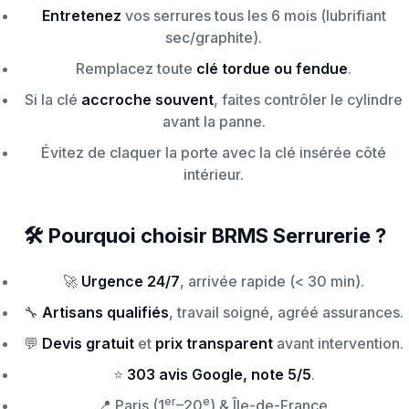
Entretenez
vos serrures tous les 6 mois (lubrifiant
sec/graphite).
Remplacez toute
clé tordue ou fendue
.
Si la clé
accroche souvent
, faites contrôler le cylindre
avant la panne.
Évitez de claquer la porte avec la clé insérée côté
intérieur.
🛠️ Pourquoi choisir BRMS Serrurerie ?
🚀
Urgence 24/7
, arrivée rapide (< 30 min).
🔧
Artisans qualifiés
, travail soigné, agréé assurances.
💬
Devis gratuit
et
prix transparent
avant intervention.
⭐
303 avis Google, note 5/5
.
er
e
📍 Paris (1
–20
) & Île-de-France.