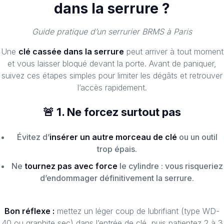
dans
dans la serrure ?
la
serrure
Guide pratique d’un serrurier BRMS à Paris
?
Découvrez
Une
clé cassée dans la serrure
peut arriver à tout moment
les
et vous laisser bloqué devant la porte. Avant de paniquer,
bons
suivez ces étapes simples pour limiter les dégâts et retrouver
réflexes
l’accès rapidement.
et
les
🚨 1. Ne forcez surtout pas
erreurs
à
Évitez d’
insérer un autre morceau de clé
ou un outil
éviter
trop épais.
Ne
tournez pas avec force
le cylindre : vous risqueriez
d’endommager définitivement la serrure.
Bon réflexe :
mettez un léger coup de lubrifiant (type WD-
40 ou graphite sec) dans l’entrée de clé, puis patientez 2 à 3