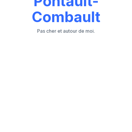
Pontault-
Combault
Pas cher et autour de moi.
Les 7 causes principales d'un store volet
roulant électrique ou manivelle bloqué
Comment réagir face à un store volet
bloqué sans empirer la situation ?
Store volet roulant électrique bloqué en
position haute ou basse
Peut-on manœuvrer manuellement un store
volet électrique bloqué ?