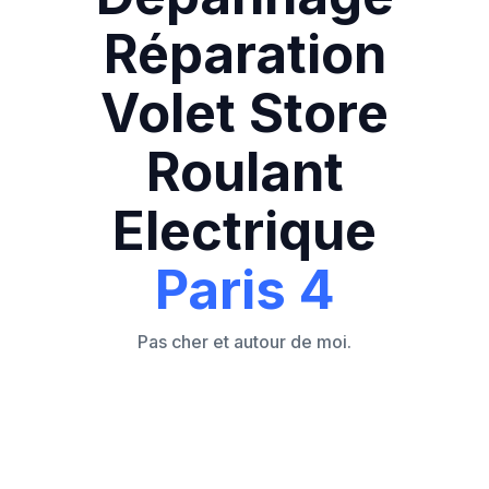
Réparation
Volet Store
Roulant
Electrique‍
Paris 4
Pas cher et autour de moi.
Les 7 causes principales d'un store volet
roulant électrique ou manivelle bloqué