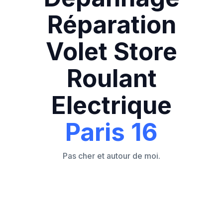
Réparation
Volet Store
Roulant
Electrique‍
Paris 16
Pas cher et autour de moi.
Les 7 causes principales d'un store volet
roulant électrique ou manivelle bloqué