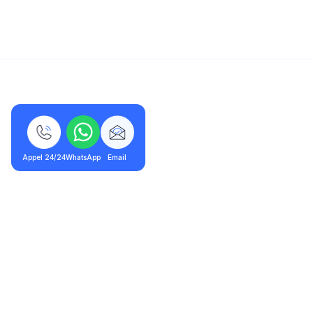
5/5 - 320 avis
Appel 24/24
WhatsApp
Email
Montigny-le-