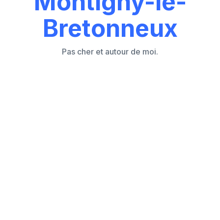
Montigny-le-
Bretonneux
Pas cher et autour de moi.
Les 7 causes principales d'un store volet
roulant électrique ou manivelle bloqué
Comment réagir face à un store volet
bloqué sans empirer la situation ?
Store volet roulant électrique bloqué en
position haute ou basse
Peut-on manœuvrer manuellement un store
volet électrique bloqué ?