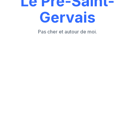
Le Pré-Saint-
Gervais
Pas cher et autour de moi.
Les 7 causes principales d'un store volet
roulant électrique ou manivelle bloqué
Comment réagir face à un store volet
bloqué sans empirer la situation ?
Store volet roulant électrique bloqué en
position haute ou basse
Peut-on manœuvrer manuellement un store
volet électrique bloqué ?