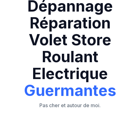
Dépannage
Réparation
Volet Store
Roulant
Electrique‍
Guermantes
Pas cher et autour de moi.
Les 7 causes principales d'un store volet