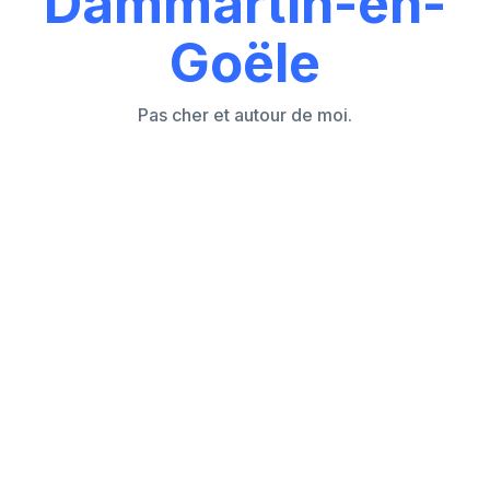
Dammartin-en-
Goële
Pas cher et autour de moi.
Les 7 causes principales d'un store volet
roulant électrique ou manivelle bloqué
Comment réagir face à un store volet
bloqué sans empirer la situation ?
Store volet roulant électrique bloqué en
position haute ou basse
Peut-on manœuvrer manuellement un store
volet électrique bloqué ?