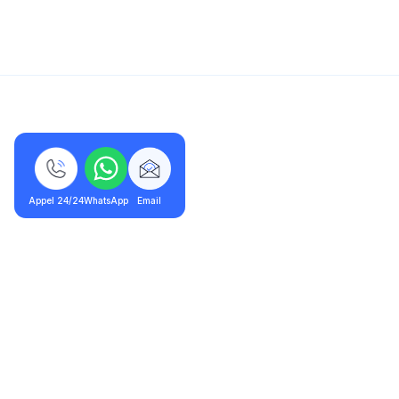
5/5 - 320 avis
Appel 24/24
WhatsApp
Email
Dammartin-en-