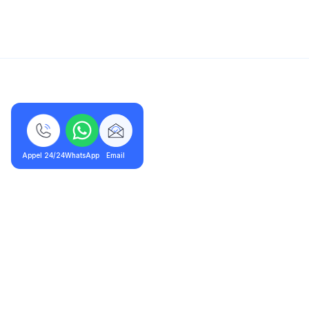
5/5 - 320 avis
Appel 24/24
WhatsApp
Email
Crécy-la-