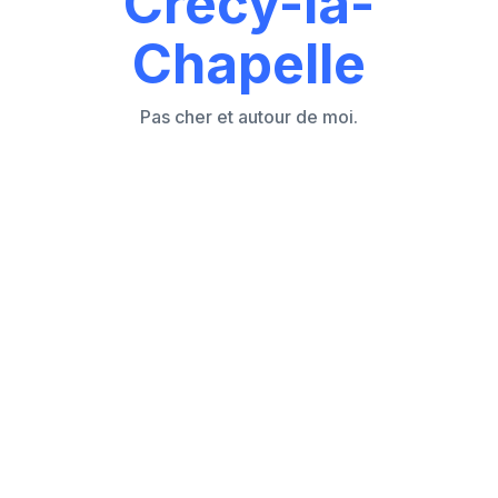
Crécy-la-
Chapelle
Pas cher et autour de moi.
Les 7 causes principales d'un store volet
roulant électrique ou manivelle bloqué
Comment réagir face à un store volet
bloqué sans empirer la situation ?
Store volet roulant électrique bloqué en
position haute ou basse
Peut-on manœuvrer manuellement un store
volet électrique bloqué ?