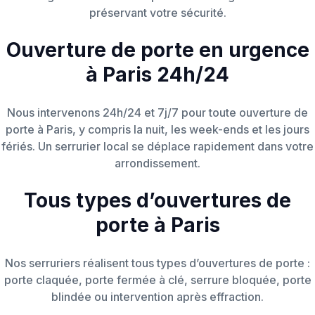
Serrurier à votre domicile en moins de 30
préservant votre sécurité.
minutes. Dépannage urgent, ouverture de
porte ou changement de serrure.
Ouverture de porte en urgence
à Paris 24h/24
Nous intervenons 24h/24 et 7j/7 pour toute ouverture de
porte à Paris, y compris la nuit, les week-ends et les jours
fériés. Un serrurier local se déplace rapidement dans votre
arrondissement.
Tous types d’ouvertures de
porte à Paris
Nos serruriers réalisent tous types d’ouvertures de porte :
porte claquée, porte fermée à clé, serrure bloquée, porte
blindée ou intervention après effraction.