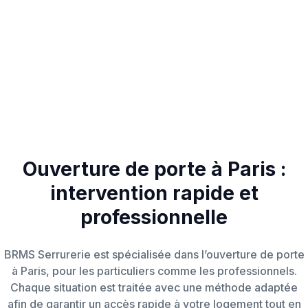
Prix transparent
Tarif clair communiqué avant intervention.
Pas de surprise ni de frais cachés. Devis
gratuit incluant déplacement et main
d'œuvre.
03
Ouverture de porte à Paris :
intervention rapide et
professionnelle
BRMS Serrurerie est spécialisée dans l’ouverture de porte
à Paris, pour les particuliers comme les professionnels.
Intervention Rapide
Chaque situation est traitée avec une méthode adaptée
afin de garantir un accès rapide à votre logement tout en